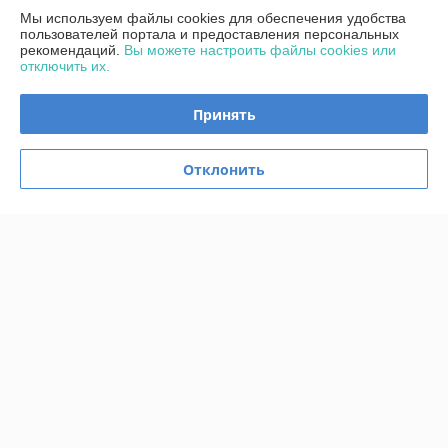
Мы используем файлы cookies для обеспечения удобства
Контакты
пользователей портала и предоставления персональных
рекомендаций.
Вы можете настроить файлы cookies или
отключить их.
Доставка и оплата
Принять
График работы
Отклонить
Полная версия сайта
Политика обработки cookies
Сайт создан на платформе Deal.by
Информация для покупателя
Юридическое лицо:
Общество с ограниченной ответственностью
«Альтена»