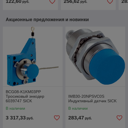
122,60
256,62
28
руб.
руб.
Акционные предложения и новинки
BCG08-K1KM03PP
Тросиковый энкодер
IMB30-20NPSVC0S
6039747 SICK
Индуктивный датчик SICK
В наличии
В наличии
3 317,33
283,47
руб.
руб.