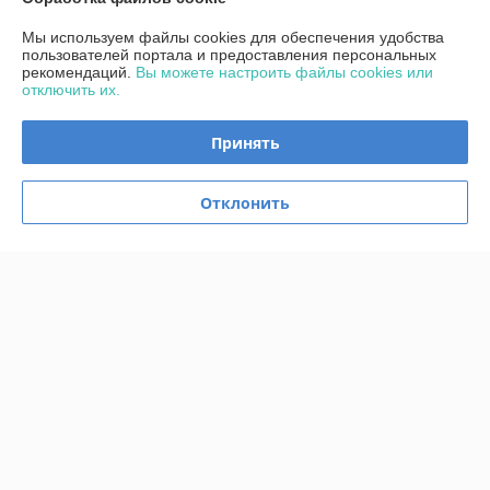
Мы используем файлы cookies для обеспечения удобства
Контакты
пользователей портала и предоставления персональных
рекомендаций.
Вы можете настроить файлы cookies или
отключить их.
Доставка и оплата
Принять
График работы
Отклонить
Полная версия сайта
Политика обработки cookies
Сайт создан на платформе Deal.by
Информация для покупателя
Юридическое лицо:
Общество с ограниченной ответственностью