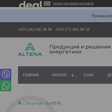
Начать продавать на Deal.by
Промышлен
+375 (29) 652-78-99
+375 (17) 503-39-10
Продукция и решения
энергетики
ГЛАВНАЯ
КАТАЛОГ
О НАС
ДО
Продукция
Lx1fj110