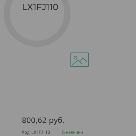
LX1FJ110
800,62
руб.
Код:
LX1FJ110
В наличии