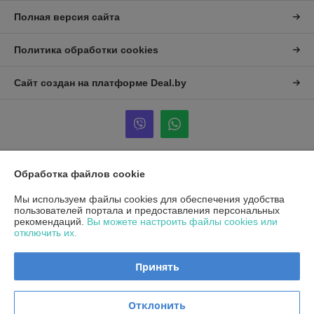
Полная версия сайта
Политика обработки cookies
Сайт создан на платформе Deal.by
Обработка файлов cookie
Информация для покупателя
Юридическое лицо:
Общество с ограниченной ответственностью
Мы используем файлы cookies для обеспечения удобства
«Альтена»
пользователей портала и предоставления персональных
223053, Минская обл., Минский р-н., Боровлянский с/с, д. Боровляны,
рекомендаций.
Вы можете настроить файлы cookies или
ул. 40 лет Победы, д. 5А, каб.25
отключить их.
Регистрационный номер ЕГР: 692194037
Принять
УНП: 692194037
Регистрационный орган: Минский райисполком
Отклонить