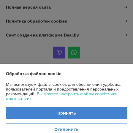
Полная версия сайта
Политика обработки cookies
Сайт создан на платформе Deal.by
Обработка файлов cookie
Информация для покупателя
Юридическое лицо:
Общество с ограниченной ответственностью
Мы используем файлы cookies для обеспечения удобства
«Альтена»
пользователей портала и предоставления персональных
223053, Минская обл., Минский р-н., Боровлянский с/с, д. Боровляны,
рекомендаций.
Вы можете настроить файлы cookies или
ул. 40 лет Победы, д. 5А, каб.25
отключить их.
Регистрационный номер ЕГР: 692194037
Принять
УНП: 692194037
Регистрационный орган: Минский райисполком
Отклонить