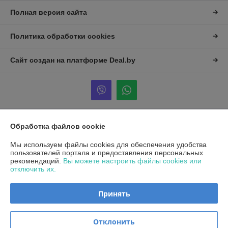
Полная версия сайта
Политика обработки cookies
Сайт создан на платформе Deal.by
Обработка файлов cookie
Информация для покупателя
Юридическое лицо:
Общество с ограниченной ответственностью
Мы используем файлы cookies для обеспечения удобства
«Альтена»
пользователей портала и предоставления персональных
223053, Минская обл., Минский р-н., Боровлянский с/с, д. Боровляны,
рекомендаций.
Вы можете настроить файлы cookies или
ул. 40 лет Победы, д. 5А, каб.25
отключить их.
Регистрационный номер ЕГР: 692194037
Принять
УНП: 692194037
Регистрационный орган: Минский райисполком
Отклонить