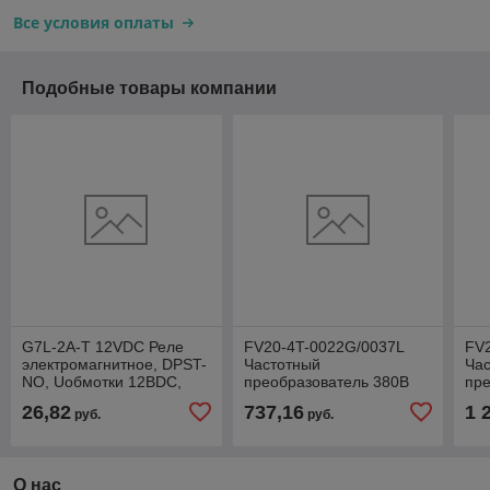
Все условия оплаты
Подобные товары компании
G7L-2A-T 12VDC Реле
FV20-4T-0022G/0037L
FV
электромагнитное, DPST-
Частотный
Ча
NO, Uобмотки 12ВDC,
преобразователь 380В
пре
Серия G7L, 1,9Вт
2.2кВт 5.5A
7.5
26,82
737,16
1 
руб.
руб.
О нас