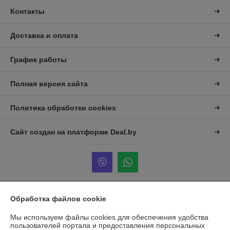
Контакты
Доставка и оплата
График работы
Полная версия сайта
Политика обработки cookies
Сайт создан на платформе Deal.by
Обработка файлов cookie
Информация для покупателя
Юридическое лицо:
Общество с ограниченной ответственностью
Мы используем файлы cookies для обеспечения удобства
«Альтена»
пользователей портала и предоставления персональных