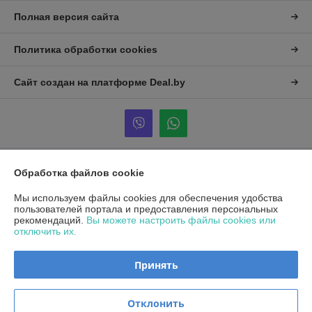
Полная версия сайта
Политика обработки cookies
Сайт создан на платформе Deal.by
Обработка файлов cookie
Информация для покупателя
Юридическое лицо:
Общество с ограниченной ответственностью
Мы используем файлы cookies для обеспечения удобства
«Альтена»
пользователей портала и предоставления персональных
223053, Минская обл., Минский р-н., Боровлянский с/с, д. Боровляны,
рекомендаций.
Вы можете настроить файлы cookies или
ул. 40 лет Победы, д. 5А, каб.25
отключить их.
Регистрационный номер ЕГР: 692194037
Принять
УНП: 692194037
Регистрационный орган: Минский райисполком
Отклонить