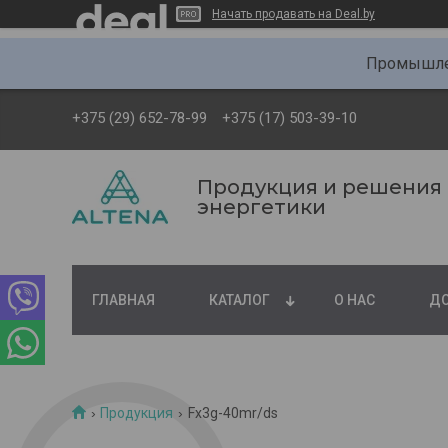
Начать продавать на Deal.by
Промышлен
+375 (29) 652-78-99
+375 (17) 503-39-10
Продукция и решения
энергетики
ГЛАВНАЯ
КАТАЛОГ
О НАС
ДО
Продукция
Fx3g-40mr/ds