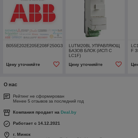
B055E202E205E208F250G300K454503909951957
LUTM20BL УПРАВЛЯЮЩ
LC
БАЗОВ БЛОК (ИСП С
F 3
LC1F)
Цену уточняйте
Цену уточняйте
Це
О нас
Рейтинг не сформирован
Менее 5 отзывов за последний год
Компания продает на
Deal.by
Работает с 14.12.2021
г. Минск