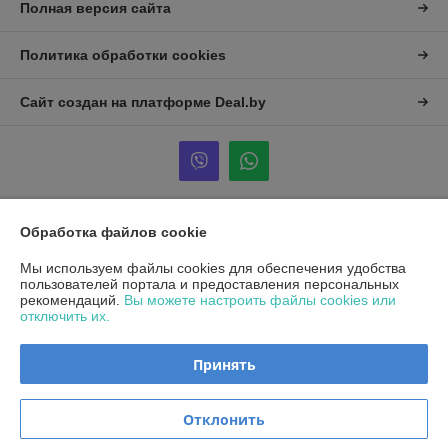
Полная версия сайта
Политика обработки cookies
Сайт создан на платформе Deal.by
Обработка файлов cookie
Информация для покупателя
Юридическое лицо:
Общество с ограниченной ответственностью
Мы используем файлы cookies для обеспечения удобства
«Альтена»
пользователей портала и предоставления персональных
223053, Минская обл., Минский р-н., Боровлянский с/с, д. Боровляны,
рекомендаций.
Вы можете настроить файлы cookies или
ул. 40 лет Победы, д. 5А, каб.25
отключить их.
Регистрационный номер ЕГР: 692194037
Принять
УНП: 692194037
Регистрационный орган: Минский райисполком
Отклонить
Дата регистрации компании: 04.11.2021