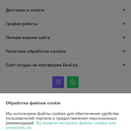
Доставка и оплата
График работы
Полная версия сайта
Политика обработки cookies
Сайт создан на платформе Deal.by
Обработка файлов cookie
Информация для покупателя
Юридическое лицо:
Общество с ограниченной ответственностью
Мы используем файлы cookies для обеспечения удобства
«Альтена»
пользователей портала и предоставления персональных
223053, Минская обл., Минский р-н., Боровлянский с/с, д. Боровляны,
рекомендаций.
Вы можете настроить файлы cookies или
ул. 40 лет Победы, д. 5А, каб.25
отключить их.