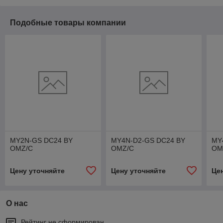
Подобные товары компании
MY2N-GS DC24 BY
MY4N-D2-GS DC24 BY
MY
OMZ/C
OMZ/C
OM
Цену уточняйте
Цену уточняйте
Це
О нас
Рейтинг не сформирован