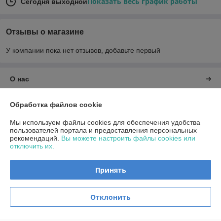
Показать весь график работы
Сегодня выходной
Отзывы о магазине
У компании пока нет отзывов, добавьте первый
О нас
Контакты
Обработка файлов cookie
Мы используем файлы cookies для обеспечения удобства
Доставка и оплата
пользователей портала и предоставления персональных
рекомендаций.
Вы можете настроить файлы cookies или
отключить их.
График работы
Принять
Полная версия сайта
Политика обработки cookies
Отклонить
Сайт создан на платформе Deal.by