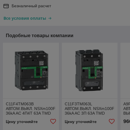
Безналичный расчет
Все условия оплаты
Подобные товары компании
C11F4TM063B
C11F3TM063L
A9
АВТОМ.ВЫКЛ. NSXm100F
АВТОМ.ВЫКЛ. NSXm100F
АВ
36kA AC 4П4Т 63A TMD
36kA AC 3П 63A TMD
ВЫ
ELINK
63A
96
Цену уточняйте
Цену уточняйте