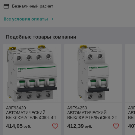
Безналичный расчет
Все условия оплаты
Подобные товары компании
A9F93420
A9F94250
A9
АВТОМАТИЧЕСКИЙ
АВТОМАТИЧЕСКИЙ
АВ
ВЫКЛЮЧАТЕЛЬ iC60L 4П
ВЫКЛЮЧАТЕЛЬ iC60L 2П
ВЫ
20A B
50A C
2A 
414,05
412,39
40
руб.
руб.