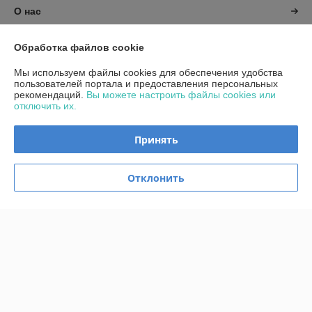
О нас
Контакты
Обработка файлов cookie
Мы используем файлы cookies для обеспечения удобства
Доставка и оплата
пользователей портала и предоставления персональных
рекомендаций.
Вы можете настроить файлы cookies или
отключить их.
График работы
Принять
Полная версия сайта
Политика обработки cookies
Отклонить
Сайт создан на платформе Deal.by
Информация для покупателя