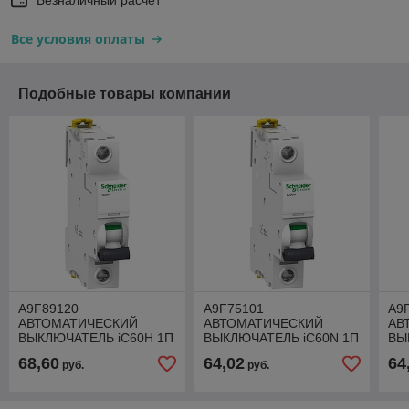
Все условия оплаты
Подобные товары компании
A9F89120
A9F75101
A9
АВТОМАТИЧЕСКИЙ
АВТОМАТИЧЕСКИЙ
АВ
ВЫКЛЮЧАТЕЛЬ iC60H 1П
ВЫКЛЮЧАТЕЛЬ iC60N 1П
ВЫ
20A C
1A D
2A 
68,60
64,02
64
руб.
руб.