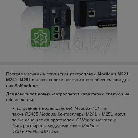
Программируемые логические контроллеры
Modicon M221,
M241, M251
и новая версии программного обеспечения для
них
SoMachine
.
Для всех типов новых контроллеров характерны следующие
общие черты:
встроенные порты
Ethernet Modbus-TCP
, а
также
RS485 Modbus
. Контроллеры M241 и M251 могут
также оснащаться протоколом
CANopen-мастер
и
быть расширены модулями связи
Modbus-
TCP
и
ProfibusDP-slave
;