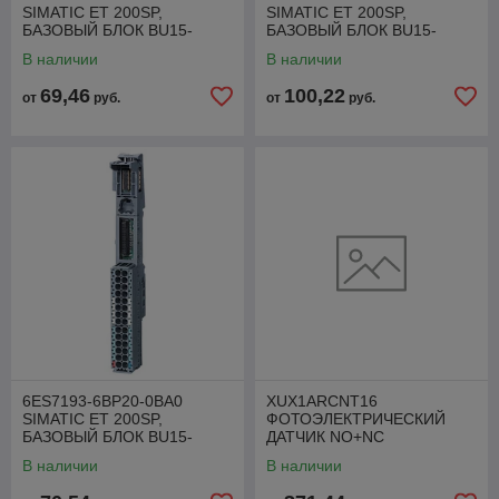
SIMATIC ET 200SP,
SIMATIC ET 200SP,
БАЗОВЫЙ БЛОК BU15-
БАЗОВЫЙ БЛОК BU15-
P16+A0+2B, ТИП A0,
P16+A10+2D, ТИП A0,
В наличии
В наличии
ВТЫЧНЫЕ КЛЕММЫ, БЕЗ
ВТЫЧНЫЕ КЛЕММЫ, С 10
ДОП. КЛЕММ
ДОП. (AUX)
69,46
100,22
от
руб.
от
руб.
6ES7193-6BP20-0BA0
XUX1ARCNT16
SIMATIC ET 200SP,
ФОТОЭЛЕКТРИЧЕСКИЙ
БАЗОВЫЙ БЛОК BU15-
ДАТЧИК NO+NC
P16+A10+2B, ТИП A0,
XUX1ARCNT16
В наличии
В наличии
ВТЫЧНЫЕ КЛЕММЫ, С 10
ДОП. (AUX)