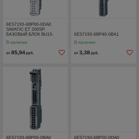
6ES7193-6BP00-0DA0
SIMATIC ET 200SP,
БАЗОВЫЙ БЛОК BU15-
6ES7193-6BP40-0BA1
P16+A0+2D, ТИП A0,
В наличии
В наличии
ВТЫЧНЫЕ КЛЕММЫ, БЕЗ
ДОП. КЛЕММ
85,94
3,38
от
руб.
от
руб.
6ES7193-6BP00-0BA0
6ES7193-6BP20-0DA0