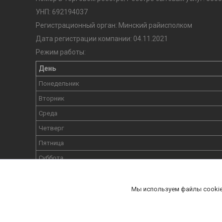
УНП: 692194037
Регистрационный орган: Минский райисполком
Дата регистрации компании: 04.11.2021
Режим работы:
День
Понедельник
Вторник
Среда
Четверг
Пятница
Суббота
Воскресенье
Мы используем файлы cookie