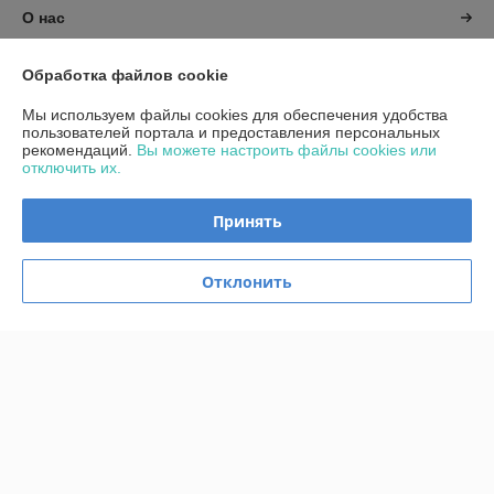
О нас
Контакты
Обработка файлов cookie
Мы используем файлы cookies для обеспечения удобства
Доставка и оплата
пользователей портала и предоставления персональных
рекомендаций.
Вы можете настроить файлы cookies или
отключить их.
График работы
Принять
Полная версия сайта
Политика обработки cookies
Отклонить
Сайт создан на платформе Deal.by
Информация для покупателя