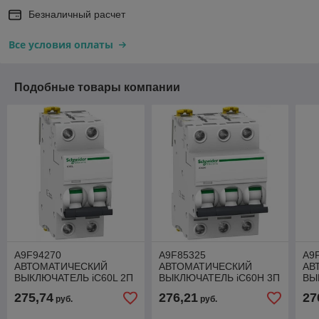
Безналичный расчет
Все условия оплаты
Подобные товары компании
A9F94270
A9F85325
A9
АВТОМАТИЧЕСКИЙ
АВТОМАТИЧЕСКИЙ
АВ
ВЫКЛЮЧАТЕЛЬ iC60L 2П
ВЫКЛЮЧАТЕЛЬ iC60H 3П
ВЫ
0,5A C
25A D
32
275,74
276,21
27
руб.
руб.